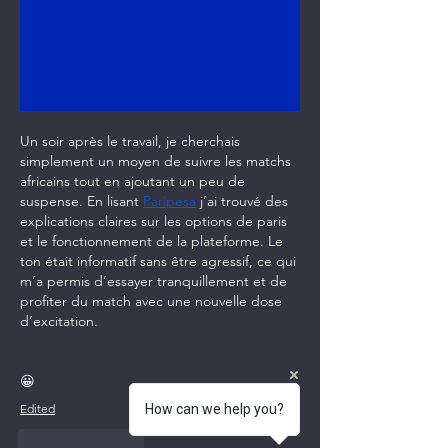
Un soir après le travail, je cherchais 
simplement un moyen de suivre les matchs 
africains tout en ajoutant un peu de 
suspense. En lisant 
Paripesa
 j’ai trouvé des 
explications claires sur les options de paris 
et le fonctionnement de la plateforme. Le 
ton était informatif sans être agressif, ce qui 
m’a permis d’essayer tranquillement et de 
profiter du match avec une nouvelle dose 
d’excitation.
😀
Edited
How can we help you?
Like
Reply