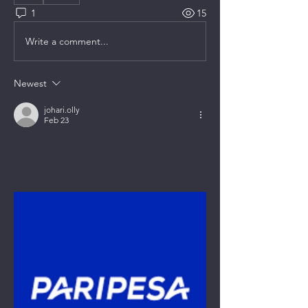
1
15
Write a comment...
Newest
johari.olly
Feb 23