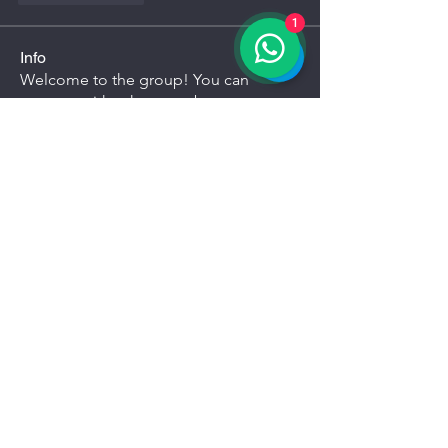
1
Info
Welcome to the group! You can
connect with other members, ge
...
Continua a Leggere
Membri
General Kregg
Segui
Lopp Klopp
Segui
Jenny
Segui
Nancy Wheeler
Segui
eyob.suyash
Segui
eyob.suyash
Vedi tutti i membri (71)