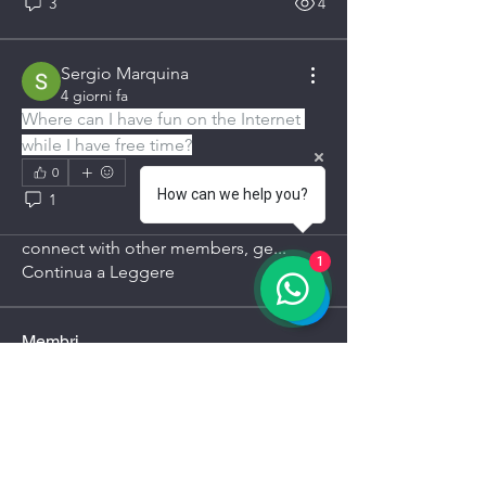
3
4
Sergio Marquina
4 giorni fa
Where can I have fun on the Internet 
while I have free time?
0
How can we help you?
1
6
Info
Welcome to the group! You can
connect with other members, ge
...
1
Continua a Leggere
Membri
General Kregg
Segui
Lopp Klopp
Segui
Jenny
Segui