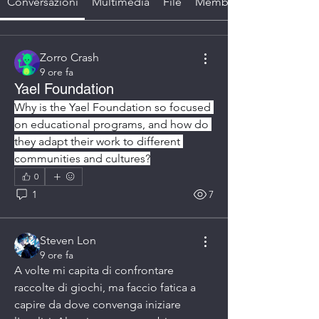
Conversazioni
Multimedia
File
Membri
Zorro Crash
9 ore fa
Yael Foundation
Why is the Yael Foundation so focused 
on educational programs, and how do 
they adapt their work to different 
communities and cultures?
0
1
7
Steven Lon
9 ore fa
A volte mi capita di confrontare 
raccolte di giochi, ma faccio fatica a 
capire da dove convenga iniziare 