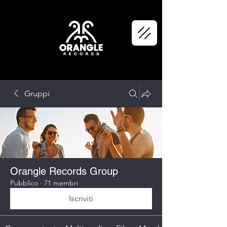
Gruppi
Orangle Records Group
Pubblico
·
71 membri
Iscriviti