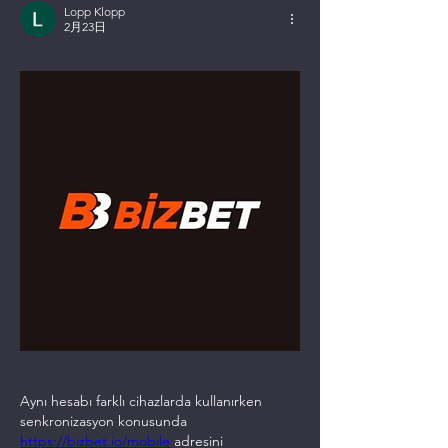
Lopp Klopp
2月23日
Aynı hesabı farklı cihazlarda kullanırken 
senkronizasyon konusunda 
https://bizbet.io/mobile
 adresini 