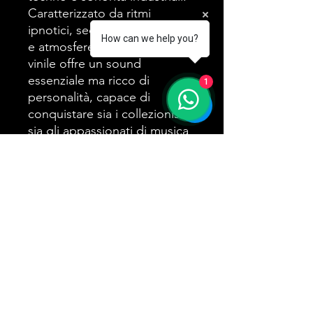
Caratterizzato da ritmi
ipnotici, sequenze analogiche
How can we help you?
e atmosfere futuristiche, il
vinile offre un sound
essenziale ma ricco di
1
personalità, capace di
conquistare sia i collezionisti
sia gli appassionati di musica
elettronica più ricercata.
©2024 by Orangle Records.
© 2022 Orangle Records SrL - Sede legale: Via