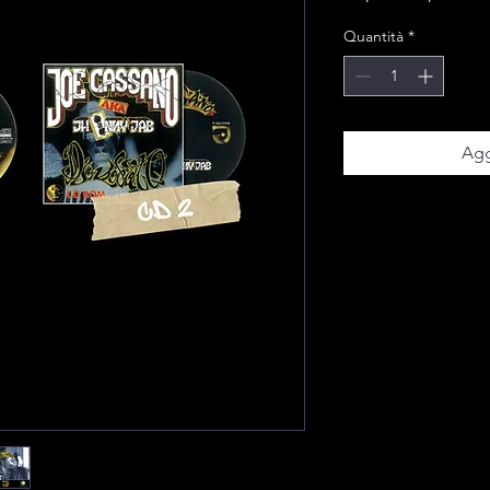
Quantità
*
Agg