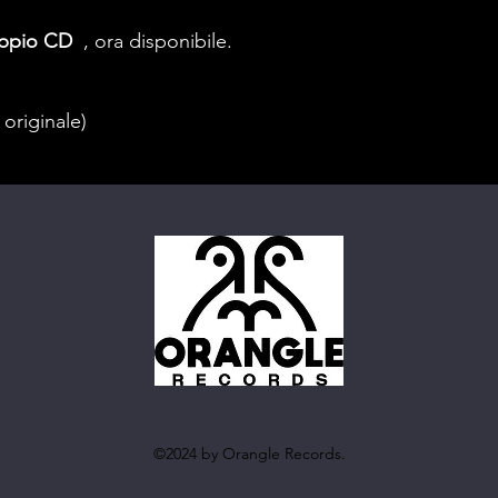
oppio CD
, ora disponibile.
originale)
©2024 by Orangle Records.