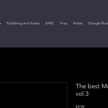
a
Publishing and Artists
SYNC
Shop
Artists
Orangle Boo
The best M
vol.3
Price
€9.99