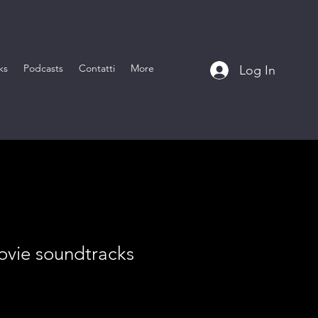
ks
Podcasts
Contatti
More
Log In
ovie soundtracks