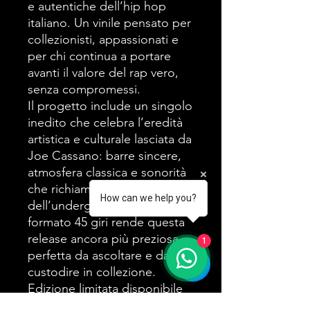
e autentiche dell’hip hop
italiano. Un vinile pensato per
collezionisti, appassionati e
per chi continua a portare
avanti il valore del rap vero,
senza compromessi.
Il progetto include un singolo
inedito che celebra l’eredità
artistica e culturale lasciata da
Joe Cassano: barre sincere,
atmosfera classica e sonorità
che richiamano l’età d’oro
How can we help you?
dell’underground italiano. Il
formato 45 giri rende questa
release ancora più preziosa,
1
perfetta da ascoltare e da
custodire in collezione.
Edizione limitata disponibile
ora in preorder.