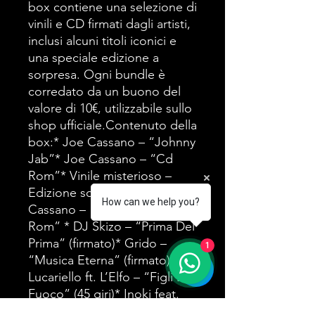
box contiene una selezione di
vinili e CD firmati dagli artisti,
inclusi alcuni titoli iconici e
una speciale edizione a
sorpresa. Ogni bundle è
corredato da un buono del
valore di 10€, utilizzabile sullo
shop ufficiale.Contenuto della
box:* Joe Cassano – “Johnny
Jab”* Joe Cassano – “Cd
Rom”* Vinile misterioso –
Edizione sorpresa* Joe
How can we help you?
Cassano – “Johnny Jab Cd
Rom” * DJ Skizo – “Prima Del
Prima” (firmato)* Grido –
1
“Musica Eterna” (firmato)*
Lucariello ft. L’Elfo – “Figli Del
Fuoco” (45 giri)* Inoki feat.
Clementino – “Leggenda Da